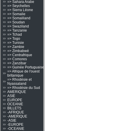
=> Sahara Arabe
=> Seychelles
=> Sierra Léone
=> Somalie
=> Somaliland
=> Soudan
=> Swaziland
=> Tanzanie
=> Tchad
=> Togo
=> Tunisie
=> Zambie
=> Zimbabwé
=> Centrafrique
=> Comores
=> Zanzibar
=> Guinée Portuguaise
=> Afrique de l'ouest
britanique
=> Rhodésie et
Nyassaland
=> Rhodésie du Sud
AMERIQUE
ASIE
EUROPE
OCEANIE
BILLETS
-AFRIQUE
-AMERIQUE
-ASIE
-EUROPE
-OCEANIE