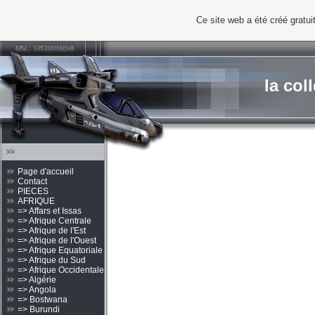
Ce site web a été créé grat
la col
Page d'accueil
Contact
PIECES
AFRIQUE
=> Affars et Issas
=> Afrique Centrale
=> Afrique de l'Est
=> Afrique de l'Ouest
=> Afrique Equatoriale
=> Afrique du Sud
=> Afrique Occidentale
=> Algérie
=> Angola
=> Bostwana
=> Burundi