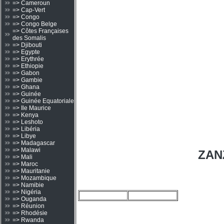
=> Cameroun
=> Cap-Vert
=> Congo
=> Congo Belge
=> Côtes Françaises
des Somalis
=> Djibouti
=> Egypte
=> Erythrée
=> Ethiopie
=> Gabon
=> Gambie
=> Ghana
=> Guinée
=> Guinée Equatoriale
=> Ile Maurice
=> Kenya
=> Leshoto
=> Libéria
=> Libye
=> Madagascar
=> Malawi
ZAN
=> Mali
=> Maroc
=> Mauritanie
=> Mozambique
=> Namibie
=> Nigéria
=> Ouganda
=> Réunion
=> Rhodésie
=> Rwanda